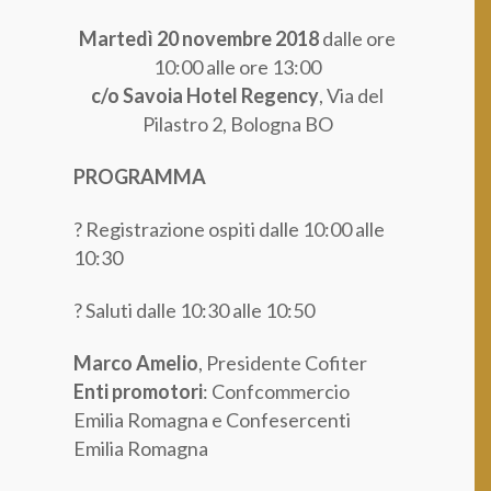
Categoria professionale *
Martedì 20 novembre 2018
dalle ore
10:00 alle ore 13:00
c/o Savoia Hotel Regency
, Via del
Pilastro 2, Bologna BO
Autorizzo il trattamento dei miei dati personali *
ai sensi del D.Lgs. 196/2003 e del Regolamento (UE)
2016/679 GDPR
Informativa sulla Privacy
PROGRAMMA
? Registrazione ospiti dalle 10:00 alle
10:30
? Saluti dalle 10:30 alle 10:50
Marco Amelio
, Presidente Cofiter
Enti promotori
: Confcommercio
Emilia Romagna e Confesercenti
Emilia Romagna