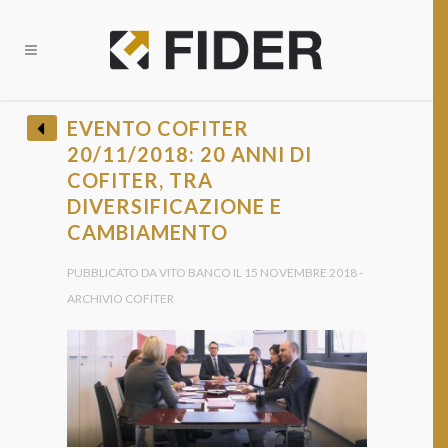
CHIUDI
EVENTO COFITER
20/11/2018: 20 ANNI DI
BANDI E OPPORTUNITÀ FINANZIARIE?
COFITER, TRA
• Ricevi tutti gli Aggiornamenti •
DIVERSIFICAZIONE E
CAMBIAMENTO
PUBBLICATO DA VITO BANCO IL 15 NOVEMBRE 2018 -
ARCHIVIO COFITER
Provincia *