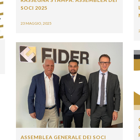
egoria professionale *
L
SOCI 2025
M
23 MAGGIO, 2025
2
Autorizzo il trattamento dei miei dati personali *
sensi del D.Lgs. 196/2003 e del Regolamento (UE) 2016/679 GDPR
ormativa sulla Privacy
C
C
R
ASSEMBLEA GENERALE DEI SOCI