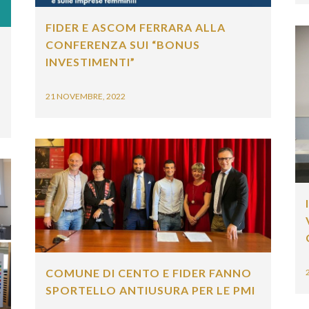
FIDER E ASCOM FERRARA ALLA
CONFERENZA SUI “BONUS
INVESTIMENTI”
21 NOVEMBRE, 2022
I
V
C
COMUNE DI CENTO E FIDER FANNO
29
SPORTELLO ANTIUSURA PER LE PMI