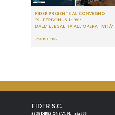
FIDER PRESENTE AL CONVEGNO
“SUPERBONUS 110%:
DALL’ILLEGALITÀ ALL’OPERATIVITÀ”
19 APRILE, 2022
FIDER S.C.
SEDE DIREZIONE
Via Flaminia 335,