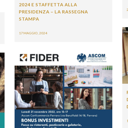
2024 E STAFFETTA ALLA
2
PRESIDENZA – LA RASSEGNA
STAMPA
17 MAGGIO, 2024
F
D
D
1