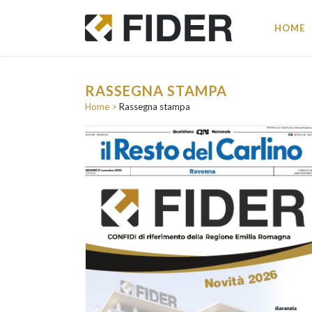
HOME
RASSEGNA STAMPA
Home
>
Rassegna stampa
BA
• R
Pro