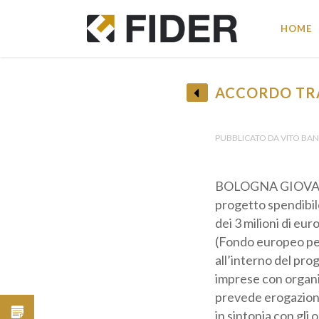
HOME
ACCORDO TRA 
• R
PUBBLICATO DA VITO BANCO
BOLOGNA GIOVANI, d
progetto spendibile 
dei 3 milioni di eu
(Fondo europeo per 
all’interno del pro
Pro
imprese con organico
prevede erogazioni 
in sintonia con gli 