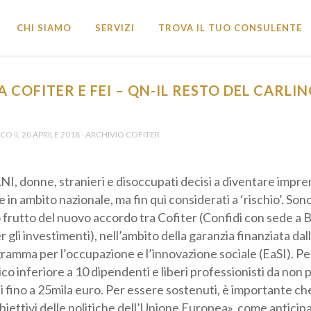
CHI SIAMO
SERVIZI
TROVA IL TUO CONSULENTE
COFITER E FEI – QN-IL RESTO DEL CARLINO
icevi tutti gli Aggiornamenti •
 IL 20 APRILE 2018 - ARCHIVIO COFITER
onne, stranieri e disoccupati decisi a diventare imprend
in ambito nazionale, ma fin qui considerati a ‘rischio’. Sono 
ro frutto del nuovo accordo tra Cofiter (Confidi con sede a 
gli investimenti), nell’ambito della garanzia finanziata da
gramma per l’occupazione e l’innovazione sociale (EaSI). P
vincia *
 inferiore a 10 dipendenti e liberi professionisti da non pi
fino a 25mila euro. Per essere sostenuti, è importante che 
obiettivi delle politiche dell’Unione Europea», come anticipa