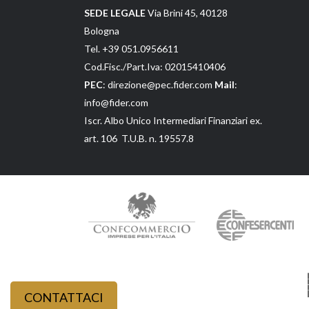
SEDE LEGALE
Via Brini 45, 40128
Bologna
Tel. +39 051.0956611
Cod.Fisc./Part.Iva: 02015410406
PEC
: direzione@pec.fider.com
Mail
:
info@fider.com
Iscr. Albo Unico Intermediari Finanziari ex.
art. 106 T.U.B. n. 19557.8
CONTATTACI