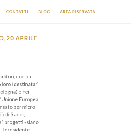
CONTATTI
BLOG
AREA RISERVATA
, 20 APRILE
itori, con un
loro i destinatari
Bologna) e Fei
ll’Unione Europea
ensato per micro
ù di 5 anni,
i progetti «siano
 il presidente,