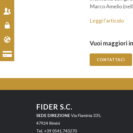
Marco Amelio (nell
Cat
Leggi l’articolo
ai 
Vuoi maggiori in
Inf
CONTATTACI
FIDER S.C.
SEDE DIREZIONE
Via Flaminia 335,
47924 Rimini
Tel. +39 0541.743270