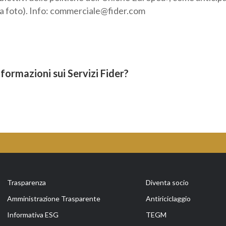
a foto). Info: commerciale@fider.com
egoria professionale *
Autorizzo il trattamento dei miei dati personali *
sensi del D.Lgs. 196/2003 e del Regolamento (UE) 2016/679 GDPR
formazioni sui Servizi Fider?
ormativa sulla Privacy
Trasparenza
Diventa socio
Amministrazione Trasparente
Antiriciclaggio
Informativa ESG
TEGM