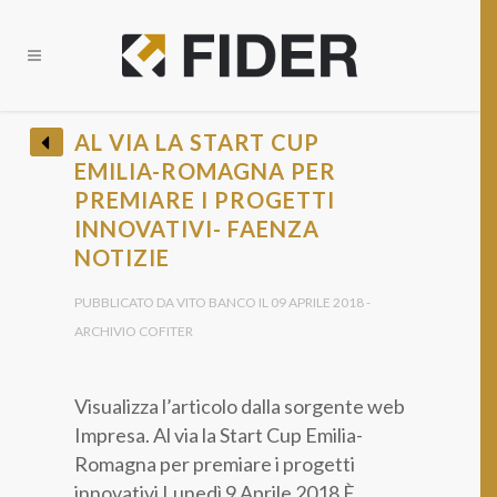
CHIUDI
AL VIA LA START CUP
EMILIA-ROMAGNA PER
BANDI E OPPORTUNITÀ FINANZIARIE?
PREMIARE I PROGETTI
• Ricevi tutti gli Aggiornamenti •
INNOVATIVI- FAENZA
NOTIZIE
PUBBLICATO DA VITO BANCO IL 09 APRILE 2018 -
ARCHIVIO COFITER
Visualizza l’articolo dalla sorgente web
Provincia *
Impresa. Al via la Start Cup Emilia-
Romagna per premiare i progetti
innovativi Lunedì 9 Aprile 2018 È