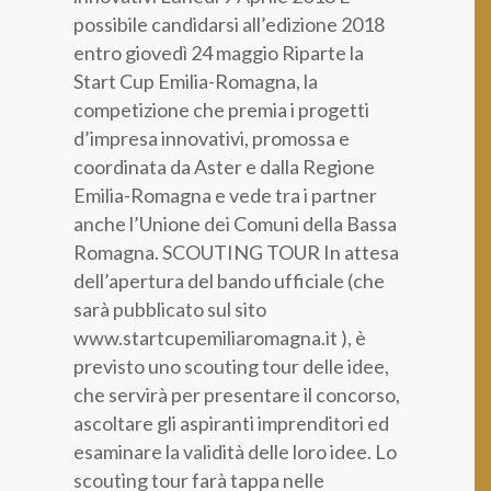
possibile candidarsi all’edizione 2018
Categoria professionale *
entro giovedì 24 maggio Riparte la
Start Cup Emilia-Romagna, la
competizione che premia i progetti
Autorizzo il trattamento dei miei dati personali *
d’impresa innovativi, promossa e
ai sensi del D.Lgs. 196/2003 e del Regolamento (UE)
coordinata da Aster e dalla Regione
2016/679 GDPR
Informativa sulla Privacy
Emilia-Romagna e vede tra i partner
anche l’Unione dei Comuni della Bassa
Romagna. SCOUTING TOUR In attesa
dell’apertura del bando ufficiale (che
sarà pubblicato sul sito
www.startcupemiliaromagna.it ), è
previsto uno scouting tour delle idee,
che servirà per presentare il concorso,
ascoltare gli aspiranti imprenditori ed
esaminare la validità delle loro idee. Lo
scouting tour farà tappa nelle