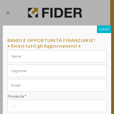
CHIUDI
ASSEMBLEA SOCI 2024
BANDI E OPPORTUNITÀ FINANZIARIE?
PUBBLICATO DA VITO BANCO IL 09 APRILE 2024 -
• Ricevi tutti gli Aggiornamenti •
NEWS ED EVENTI
Provincia *
Con avviso pubblicato (
Avviso
) su
Gazzetta Ufficiale dell’11 aprile 2024 è