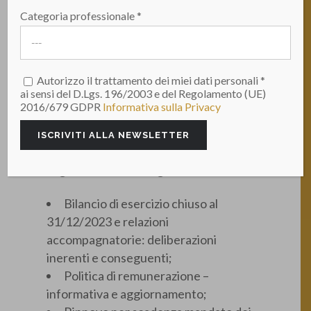
stata convocata in Bologna, Via Brini n.
Categoria professionale *
45 l’Assemblea Generale Ordinaria dei
Soci di Fider S.C. per il giorno lunedì 29
aprile 2024 alle ore 11:00 in prima
Autorizzo il trattamento dei miei dati personali *
convocazione e per il giorno giovedì 16
ai sensi del D.Lgs. 196/2003 e del Regolamento (UE)
maggio 2024 alle ore 11:00, stesso
2016/679 GDPR
Informativa sulla Privacy
luogo, in seconda convocazione.
Per discutere e deliberare sul
seguente ordine del giorno:
Bilancio di esercizio chiuso al
31/12/2023 e relazioni
accompagnatorie: deliberazioni
inerenti e conseguenti;
Politica di remunerazione –
informativa e aggiornamento;