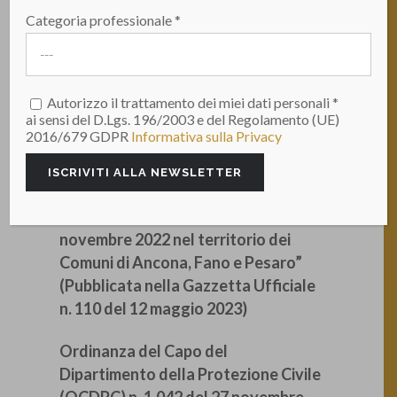
Categoria professionale *
Ordinanza del Capo del
Autorizzo il trattamento dei miei dati personali *
ai sensi del D.Lgs. 196/2003 e del Regolamento (UE)
Dipartimento della Protezione Civile
2016/679 GDPR
Informativa sulla Privacy
(OCDPC) n. 991 del 3 maggio 2023 –
“Disposizioni urgenti di protezione
civile in conseguenza degli eventi
sismici verificatisi il giorno 9
novembre 2022 nel territorio dei
Comuni di Ancona, Fano e Pesaro”
(Pubblicata nella Gazzetta Ufficiale
n. 110 del 12 maggio 2023)
Ordinanza del Capo del
Dipartimento della Protezione Civile
(OCDPC) n. 1.042 del 27 novembre