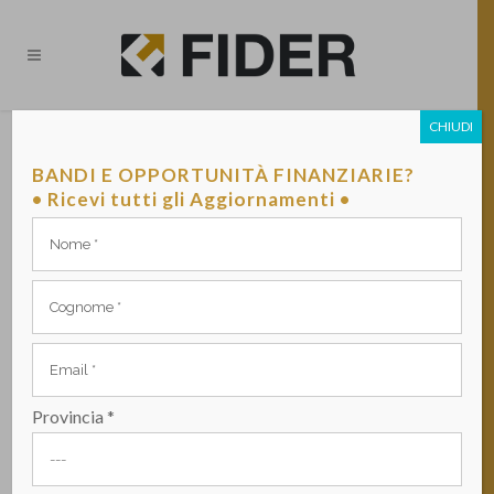
CHIUDI
AVVISO AI CLIENTI FIDER –
MISURE PREVISTE
BANDI E OPPORTUNITÀ FINANZIARIE?
DALL’OCDPC N.991 E N.1042
• Ricevi tutti gli Aggiornamenti •
PER FRONTEGGIARE
L’EMERGENZA PROVOCATA
DAGLI EVENTI SISMICI –
SOSPENSIONE RATE MUTUI
PUBBLICATO DA VITO BANCO IL 22 GIUGNO 2023 -
Provincia *