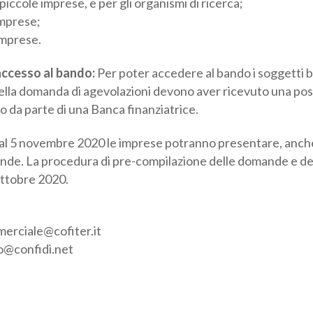
mprese;
imprese.
accesso al bando:
Per poter accedere al bando i soggetti be
ne della domanda di agevolazioni devono aver ricevuto una
ito di credito da parte di una Banca finanziatrice.
l 5 novembre 2020 le imprese potranno presentare, anche
de. La procedura di pre-compilazione delle domande e degl
ottobre 2020.
rciale@cofiter.it
o@confidi.net