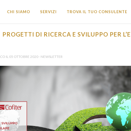
CHI SIAMO
SERVIZI
TROVA IL TUO CONSULENTE
 PROGETTI DI RICERCA E SVILUPPO PER L
NDI E OPPORTUNITÀ FINANZIARIE?
icevi tutti gli Aggiornamenti •
O IL 05 OTTOBRE 2020 - NEWSLETTER
vincia *