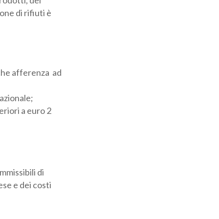
ne di rifiuti è
che afferenza ad
nazionale;
riori a euro 2
missibili di
se e dei costi