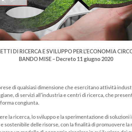
egoria professionale *
Autorizzo il trattamento dei miei dati personali *
sensi del D.Lgs. 196/2003 e del Regolamento (UE) 2016/679 GDPR
ormativa sulla Privacy
TTI DI RICERCA E SVILUPPO PER L’ECONOMIA CIRC
BANDO MISE – Decreto 11 giugno 2020
rese di qualsiasi dimensione che esercitano attività industri
igiane, di servizi all’industria e centri di ricerca, che prese
 forma congiunta.
ere la ricerca, lo sviluppo e la sperimentazione di soluzioni
e e sostenibile delle risorse, con la finalità di promuovere la
ttive verso un modello di economia circolare in cui il valore 