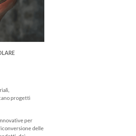
OLARE
ali,
ntano progetti
 innovative per
 riconversione
dei prodotti, dei