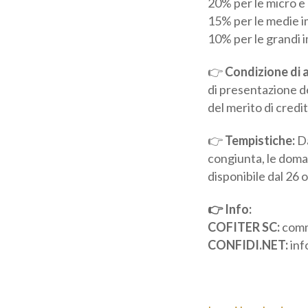
15% per le medie i
10% per le grandi 
👉
Condizione di 
data di presentazio
valutazione del mer
👉
Tempistiche:
Da
congiunta, le doman
disponibile dal 26 
👉 Info:
COFITER SC:
comme
CONFIDI.NET:
inf
Leggi la scheda