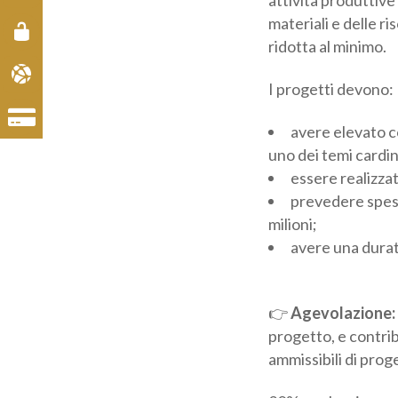
materiali e delle ri
ridotta al minimo.
I progetti devono:
avere elevato co
uno dei temi cardine
essere realizzati
prevedere spese 
milioni;
avere una durata
👉
Agevolazione:
progetto, e contribu
ammissibili di prog
20% per le micro e p