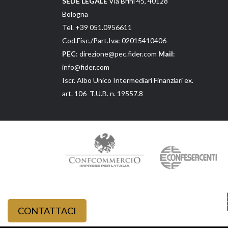
Bologna
Tel. +39 051.0956611
Cod.Fisc./Part.Iva: 02015410406
PEC
: direzione@pec.fider.com
Mail
:
info@fider.com
Iscr. Albo Unico Intermediari Finanziari ex.
art. 106 T.U.B. n. 19557.8
CONTATTACI