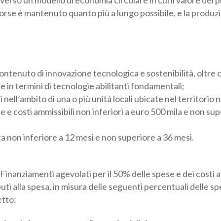
sorse è mantenuto quanto più a lungo possibile, e la produzio
ntenuto di innovazione tecnologica e sostenibilità, oltre 
 in termini di tecnologie abilitanti fondamentali;
 nell’ambito di una o più unità locali ubicate nel territorio 
e costi ammissibili non inferiori a euro 500 mila e non supe
 non inferiore a 12 mesi e non superiore a 36 mesi.
Finanziamenti agevolati per il 50% delle spese e dei costi am
ti alla spesa, in misura delle seguenti percentuali delle spe
etto:
iccole imprese, e per gli organismi di ricerca;