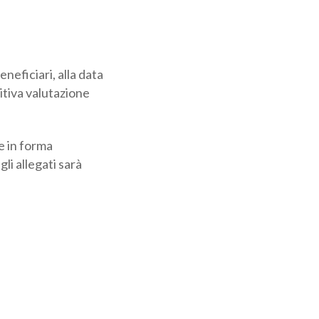
neficiari, alla
 positiva
 in forma
i allegati sarà