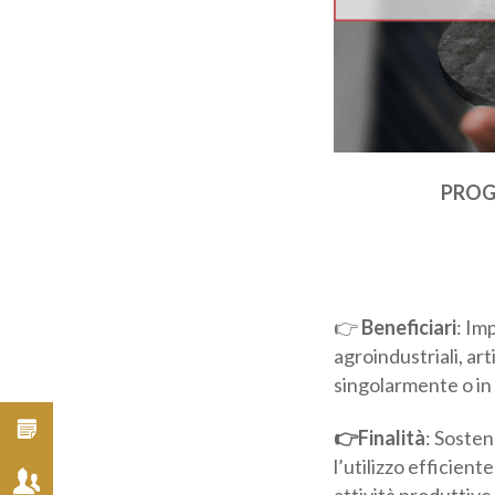
Cat
ai 
Inf
PROGE
👉
Beneficiari
: Imp
agroindustriali, art
singolarmente o in
👉Finalità
: Sosten
l’utilizzo efficient
delle attività produ