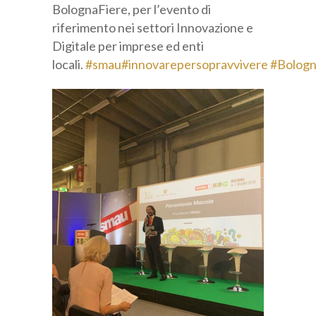
BolognaFiere, per l’evento di
Categoria professionale *
riferimento nei settori Innovazione e
Digitale per imprese ed enti
locali.
#
smau
#
innovarepersopravvivere
#
Bologn
Autorizzo il trattamento dei miei dati personali *
ai sensi del D.Lgs. 196/2003 e del Regolamento (UE)
2016/679 GDPR
Informativa sulla Privacy