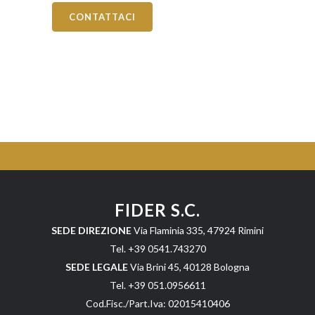
Categoria professionale *
CONTATTACI
Autorizzo il trattamento dei miei dati personali *
ai sensi del D.Lgs. 196/2003 e del Regolamento (UE)
2016/679 GDPR
Informativa sulla Privacy
FIDER S.C.
SEDE DIREZIONE
Via Flaminia 335, 47924 Rimini
Tel. +39 0541.743270
SEDE LEGALE
Via Brini 45, 40128 Bologna
Tel. +39 051.0956611
Cod.Fisc./Part.Iva: 02015410406