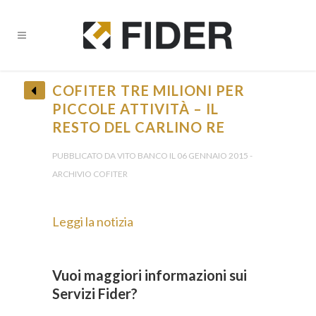
COFITER TRE MILIONI PER
PICCOLE ATTIVITÀ – IL
RESTO DEL CARLINO RE
• Ricevi tutti gli Aggiornamenti •
PUBBLICATO DA VITO BANCO IL 06 GENNAIO 2015 -
ARCHIVIO COFITER
Leggi la notizia
Provincia *
Vuoi maggiori informazioni sui
Servizi Fider?