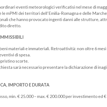
aordinari eventi meteorologici verificatisi nel mese di magg
 le mPMI dei territori dell’Emilia-Romagna e delle Marche 
ionali che hanno provocato ingenti danni alle strutture, att
ito diretto.
MMISSIBILI
eni materiali e immateriali. Retroattività: non oltre 6 mesi 
preventivi di spesa.
ipristino scorte.
hiesta sarà necessario presentare la dichiarazione di inagibi
.
CA, IMPORTO E DURATA
isso, min. € 25.000 – max. € 200.000 per investimento ed €