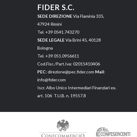
FIDER S.C.
SEDE DIREZIONE
Via Flaminia 335,
47924 Rimini
Tel. +39 0541.743270
SEDE LEGALE
Via Brini 45, 40128
Bologna
Tel. +39 051.0956611
Cod.Fisc./Part.Iva: 02015410406
PEC
: direzione@pec.fider.com
Mail
:
info@fider.com
Iscr. Albo Unico Intermediari Finanziari ex.
art. 106 T.U.B. n. 19557.8