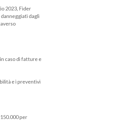
io 2023, Fider
danneggiati dagli
raverso
in caso di fatture
lità e i
 150.000 per