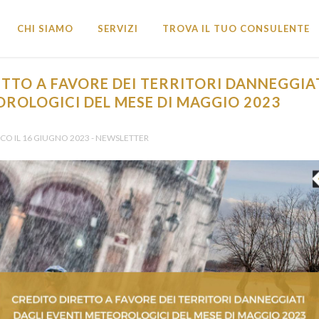
CHI SIAMO
SERVIZI
TROVA IL TUO CONSULENTE
TTO A FAVORE DEI TERRITORI DANNEGGIAT
ROLOGICI DEL MESE DI MAGGIO 2023
NDI E OPPORTUNITÀ FINANZIARIE?
icevi tutti gli Aggiornamenti •
O IL 16 GIUGNO 2023 - NEWSLETTER
vincia *