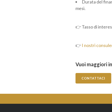
Durata del fina
mesi.
👉 Tasso di interess
👉
I nostri consule
Vuoi maggiori in
CONTATTACI