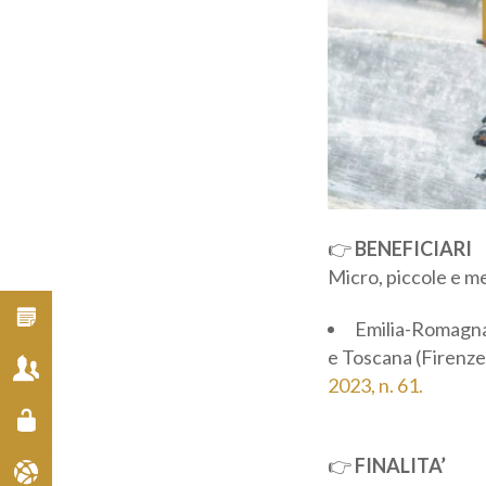
Cat
ai 
Inf
👉
BENEFICIARI
Micro, piccole e me
Emilia-Romagna 
Urbino) e Toscana (
1° giugno 2023, n. 
👉
FINALITA’