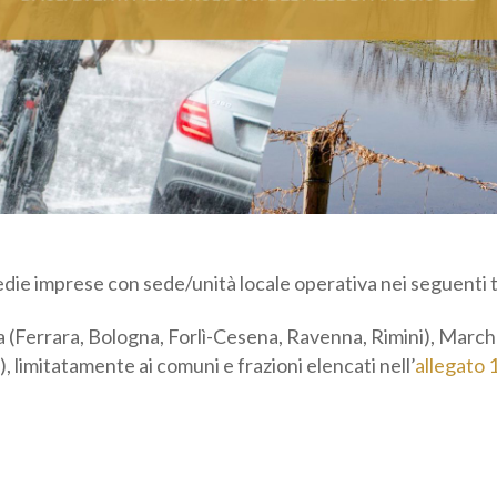
egoria professionale *
Autorizzo il trattamento dei miei dati personali *
sensi del D.Lgs. 196/2003 e del Regolamento (UE) 2016/679 GDPR
ormativa sulla Privacy
die imprese con sede/unità locale operativa nei seguenti te
(Ferrara, Bologna, Forlì-Cesena, Ravenna, Rimini), March
Firenze), limitatamente ai comuni e frazioni elencati nell’
al
61.