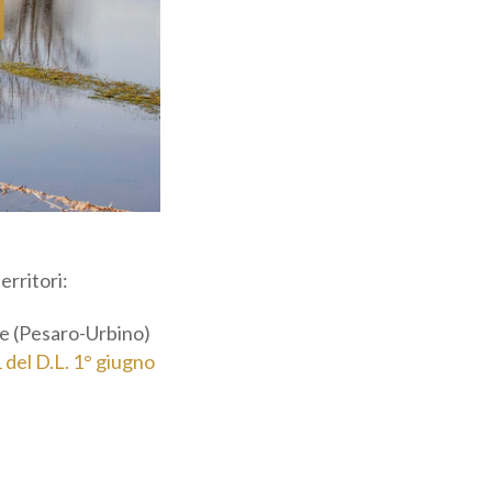
rritori:
e (Pesaro-
legato 1 del D.L.