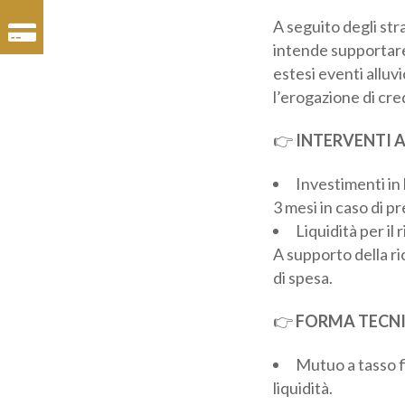
A seguito degli str
intende supportare
estesi eventi alluv
l’erogazione di cred
👉
INTERVENTI A
Investimenti in b
e 3 mesi in caso di 
Liquidità per il r
A supporto della ric
preventivi di spesa
👉
FORMA TECNI
Mutuo a tasso f
liquidità.