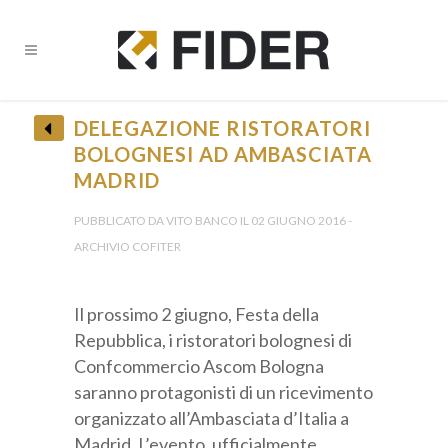
DELEGAZIONE RISTORATORI
BOLOGNESI AD AMBASCIATA
MADRID
• Ricevi tutti gli Aggiornamenti •
PUBBLICATO DA VITO BANCO IL 02 GIUGNO 2016 -
ARCHIVIO COFITER
Il prossimo 2 giugno, Festa della
Repubblica, i ristoratori bolognesi di
Confcommercio Ascom Bologna
Provincia *
saranno protagonisti di un ricevimento
organizzato all’Ambasciata d’Italia a
Madrid. L’evento, ufficialmente