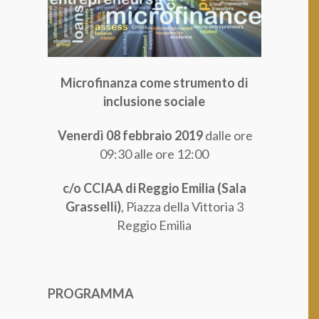
Categoria professionale *
Microfinanza come strumento di
Autorizzo il trattamento dei miei dati personali *
ai sensi del D.Lgs. 196/2003 e del Regolamento (UE)
inclusione sociale
2016/679 GDPR
Informativa sulla Privacy
Venerdì 08 febbraio 2019
dalle ore
09:30 alle ore 12:00
c/o CCIAA di Reggio Emilia (Sala
Grasselli)
, Piazza della Vittoria 3
Reggio Emilia
PROGRAMMA