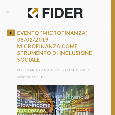
CHIUDI
EVENTO “MICROFINANZA”
08/02/2019 –
BANDI E OPPORTUNITÀ FINANZIARIE?
MICROFINANZA COME
• Ricevi tutti gli Aggiornamenti •
STRUMENTO DI INCLUSIONE
SOCIALE
PUBBLICATO DA VITO BANCO IL 24 GENNAIO 2019 -
ARCHIVIO COFITER
Provincia *