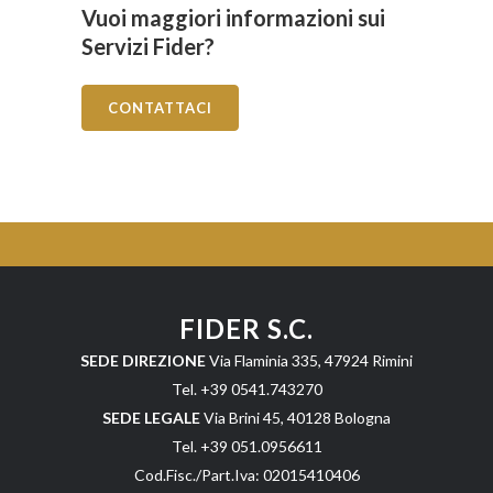
Vuoi maggiori informazioni sui
Categoria professionale *
Servizi Fider?
CONTATTACI
Autorizzo il trattamento dei miei dati personali *
ai sensi del D.Lgs. 196/2003 e del Regolamento (UE)
2016/679 GDPR
Informativa sulla Privacy
FIDER S.C.
SEDE DIREZIONE
Via Flaminia 335, 47924 Rimini
Tel. +39 0541.743270
SEDE LEGALE
Via Brini 45, 40128 Bologna
Tel. +39 051.0956611
Cod.Fisc./Part.Iva: 02015410406