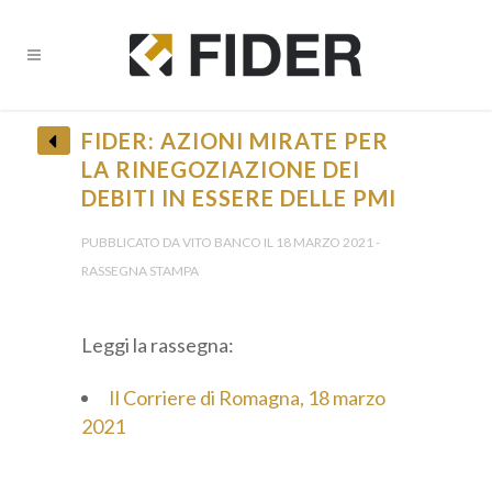
FIDER: AZIONI MIRATE PER
LA RINEGOZIAZIONE DEI
DEBITI IN ESSERE DELLE PMI
• Ricevi tutti gli Aggiornamenti •
PUBBLICATO DA VITO BANCO IL 18 MARZO 2021 -
RASSEGNA STAMPA
Leggi la rassegna:
Il Corriere di Romagna, 18 marzo
Provincia *
2021