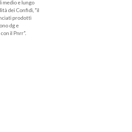
di medio e lungo
tà dei Confidi, “il
nciati prodotti
dono dg e
on il Pnrr”.