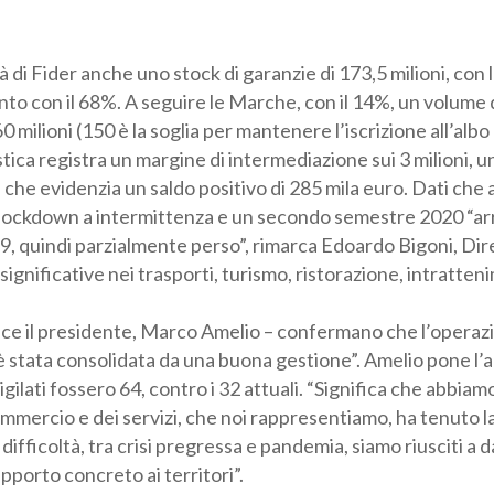
à di Fider anche uno stock di garanzie di 173,5 milioni, con
nto con il 68%. A seguire le Marche, con il 14%, un volume di
60 milioni (150 è la soglia per mantenere l’iscrizione all’albo
tica registra un margine di intermediazione sui 3 milioni, u
che evidenzia un saldo positivo di 285 mila euro. Dati che 
ve, lockdown a intermittenza e un secondo semestre 2020 “a
9, quindi parzialmente perso”, rimarca Edoardo Bigoni, Dir
ignificative nei trasporti, turismo, ristorazione, intratten
ce il presidente, Marco Amelio – confermano che l’operazi
è stata consolidata da una buona gestione”. Amelio pone l
igilati fossero 64, contro i 32 attuali. “Significa che abbia
mmercio e dei servizi, che noi rappresentiamo, ha tenuto la 
re difficoltà, tra crisi pregressa e pandemia, siamo riusciti 
porto concreto ai territori”.