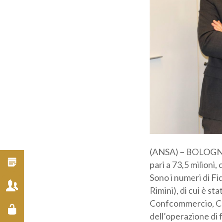
Cat
ai 
Inf
(ANSA) – BOLOGNA, 2
pari a 73,5 milioni
Sono i numeri di Fid
Rimini), di cui è s
Confcommercio, Con
dell’operazione di 