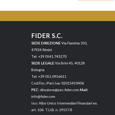
FIDER S.C.
SEDE DIREZIONE
Via Flaminia 335,
47924 Rimini
Tel. +39 0541.743270
SEDE LEGALE
Via Brini 45, 40128
Bologna
Tel. +39 051.0956611
Cod.Fisc./Part.Iva: 02015410406
PEC
: direzione@pec.fider.com
Mail
:
info@fider.com
Iscr. Albo Unico Intermediari Finanziari ex.
art. 106 T.U.B. n. 19557.8