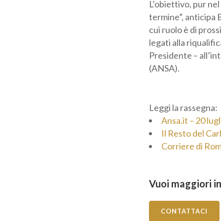
L’obiettivo, pur nel
termine”, anticipa B
cui ruolo è di pross
legati alla riqualif
Presidente – all’in
(ANSA).
Leggi la rassegna:
Ansa.it – 20 lug
Il Resto del Carl
Corriere di Rom
Vuoi maggiori in
CONTATTACI