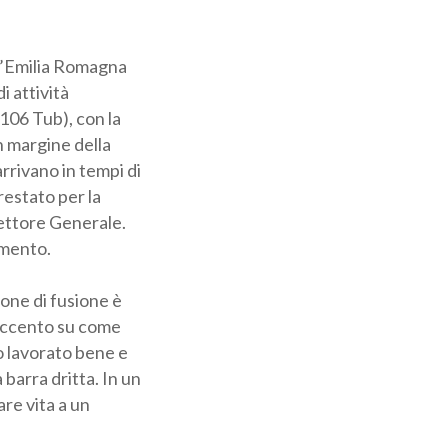
 l’Emilia Romagna
 attività
 106 Tub), con la
n margine della
arrivano in tempi
rrestato per la
ettore Generale.
imento.
one di fusione è
’accento su come
mo lavorato bene e
barra dritta. In
a dare vita a un