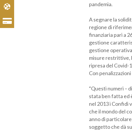
pandemia.
A segnare la solidit
regione di riferime
finanziaria pari a 2
gestione caratteris
gestione operativa 
di misure restritti
ripresa del Covid-1
Con penalizzazioni s
“Questi numeri – di
stata ben fatta ed 
nel 2013 i Confidi v
che il mondo del co
un anno di particola
soggetto che dà sup