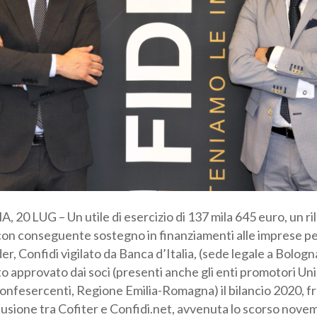
egoria professionale *
Autorizzo il trattamento dei miei dati personali *
sensi del D.Lgs. 196/2003 e del Regolamento (UE) 2016/679 GDPR
ormativa sulla Privacy
0 LUG – Un utile di esercizio di 137 mila 645 euro, un ril
, con conseguente sostegno in finanziamenti alle imprese per
er, Confidi vigilato da Banca d’Italia, (sede legale a Bologna
tato approvato dai soci (presenti anche gli enti promotori U
fesercenti, Regione Emilia-Romagna) il bilancio 2020, fr
fusione tra Cofiter e Confidi.net, avvenuta lo scorso novem