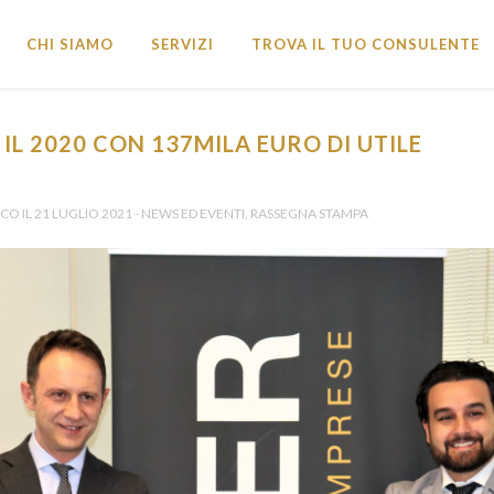
CHI SIAMO
SERVIZI
TROVA IL TUO CONSULENTE
 IL 2020 CON 137MILA EURO DI UTILE
NDI E OPPORTUNITÀ FINANZIARIE?
icevi tutti gli Aggiornamenti •
O IL 21 LUGLIO 2021 - NEWS ED EVENTI, RASSEGNA STAMPA
vincia *