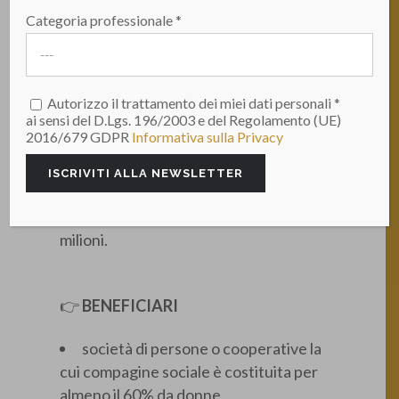
realizzazione dell’investimento 1.2
Categoria professionale *
“Creazione di imprese femminili”,
previsto nella Missione 5 “Inclusione e
coesione”, Componente 1 “Politiche
per l’occupazione” del PNRR
Autorizzo il trattamento dei miei dati personali *
ai sensi del D.Lgs. 196/2003 e del Regolamento (UE)
attraverso gli interventi del Fondo
2016/679 GDPR
Informativa sulla Privacy
impresa femminile. Le risorse
stanziate dal Decreto interministeriale
del 24 novembre 2021,
ammontano complessivamente a 160
milioni.
👉
BENEFICIARI
società di persone o cooperative la
cui compagine sociale è costituita per
almeno il 60% da donne.