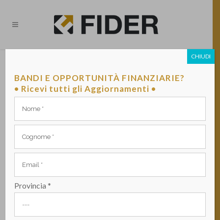
CHIUDI
FONDO IMPRESA DONNA
BANDI E OPPORTUNITÀ FINANZIARIE?
PUBBLICATO DA VITO BANCO IL 16 MARZO 2022 -
• Ricevi tutti gli Aggiornamenti •
NEWSLETTER
Provincia *
La misura è finalizzata alla