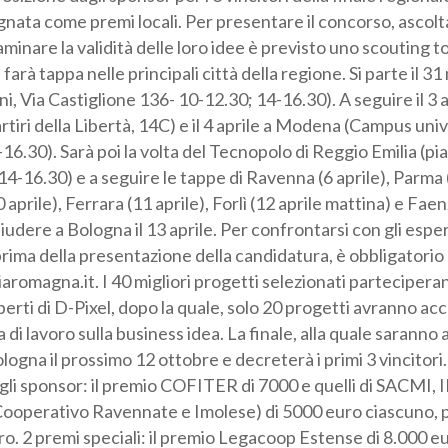
tante sarà assegnata come premi locali. Per presentare il 
egoria professionale *
nti imprenditori ed esaminare la validità delle loro idee è p
rcamper, l’ufficio mobile che farà tappa nelle principali cit
 da Bologna (Le Serre dei giardini, Via Castiglione 136- 10-
Autorizzo il trattamento dei miei dati personali *
e a Cesena (Cesenalab, Via Martiri della Libertà, 14C) e il 4
sensi del D.Lgs. 196/2003 e del Regolamento (UE) 2016/679 GDPR
io via Campi 183 – 10-12.30; 14-16.30). Sarà poi la volta d
ormativa sulla Privacy
ale Europa, 1) il 5 aprile (10-12.30; 14-16.30) e a seguire le
Parma (6 aprile), Piacenza (7 aprile), Rimini (10 aprile), Ferra
tina) e Faenza (12 aprile pomeriggio) per chiudere a Bologna
i esperti del Barcamper sulla propria idea, prima della pres
igatorio prenotarsi sul sito www.startcupemiliaromagna.it. 
i parteciperanno a due giorni di formazione con esperti di D
etti avranno accesso ad una settimana intensiva di lavoro s
a quale saranno ammessi solo 10 gruppi, si terrà a Bologna il
i primi 3 vincitori. I premi 4premi regionali offerti dagli sp
quelli di SACMI, IREN, Emilbanca (Banca di Credito Coop
e) di 5000 euro ciascuno, per un montepremi totale di 22.