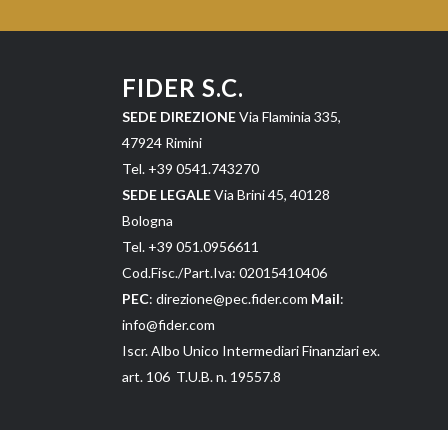
FIDER S.C.
SEDE DIREZIONE
Via Flaminia 335,
47924 Rimini
Tel. +39 0541.743270
SEDE LEGALE
Via Brini 45, 40128
Bologna
Tel. +39 051.0956611
Cod.Fisc./Part.Iva: 02015410406
PEC
: direzione@pec.fider.com
Mail
:
info@fider.com
Iscr. Albo Unico Intermediari Finanziari ex.
art. 106 T.U.B. n. 19557.8