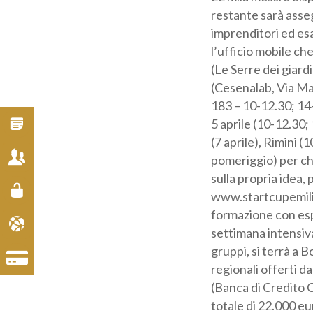
mentre la parte res
Cat
ascoltare gli aspira
scouting tour del Ba
Si parte il 31 marzo
A seguire il 3 april
ai 
(Campus universitar
Inf
Reggio Emilia (piazz
Ravenna (6 aprile), 
Forlì (12 aprile mat
confrontarsi con gl
candidatura, è obbl
progetti selezionat
quale, solo 20 prog
idea. La finale, all
ottobre e decreterà 
COFITER di 7000 e 
Ravennate e Imoles