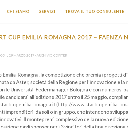
CHI SIAMO
SERVIZI
TROVA IL TUO CONSULENTE
ART CUP EMILIA ROMAGNA 2017 – FAENZA N
icevi tutti gli Aggiornamenti •
O IL 29 MARZO 2017 - ARCHIVIO COFITER
p Emilia-Romagna, la competizione che premia i progetti d
 e coordinata da Aster, società della Regione per l’innovaz
laborazione con le Università, Federmanager Bologna e con
nale. È possibile candidarsi all’edizione 2017 entro il 25 ma
sul sito startcupemiliaromagna.it (http://www.startcupemi
vincia *
 aspiranti imprenditori, da soli o in gruppo, che intendono
etti innovativi. Il montepremi complessivo della nuova ed
 messi a disposizione dagli sponsor per i 3 vincitori della f