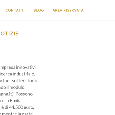
CONTATTI
BLOG
AREA RISERVATA
OTIZIE
’impresa
ione e la ricerca
 numerosi partner
ggio, compilando il
liaromagna.it).
 sviluppare in
izione è di
inale regionale