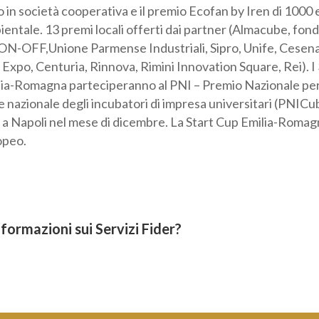
 Legacoop Estense di 8.000 euro per le imprese che si costit
emio Ecofan by Iren di 1000 euro per progetti di sostenibili
ti dai partner (Almacube, fondazione Democenter, APS ON
li, Sipro, Unife, Cesenalab, Comune di Ravenna, Piacenza 
ovation Square, Rei). I 3 progetti vincitori della StartCup
PNI – Premio Nazionale per l’Innovazione, promosso dalla r
 impresa universitari (PNICube), che quest’anno si terrà a N
 Cup Emilia-Romagna è finanziata dal Fondo Sociale Europe
formazioni sui Servizi Fider?