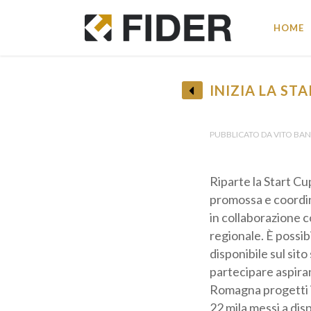
HOME
INIZIA LA ST
• R
PUBBLICATO DA VITO BANC
Riparte la Start Cu
innovativi promossa
industriale, in col
sul territorio regio
modulo disponibile 
Pro
Possono partecipare
Emilia-Romagna prog
44.500 euro, 22 mila