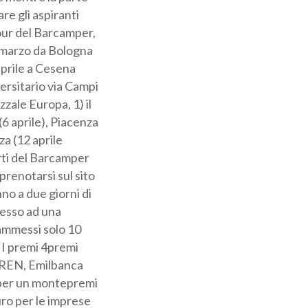
concorso,
revisto uno
tà della regione.
12.30; 14-16.30).
 aprile a Modena
el Tecnopolo di
 tappe di
ra (11 aprile),
 il 13 aprile. Per
entazione della
I 40 migliori
-Pixel, dopo la
ulla business
 prossimo 12
onsor: il premio
erativo
000 euro. 2 premi