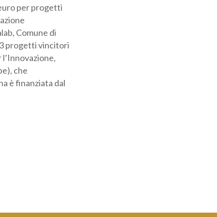
uiranno in società
tà ambientale. 13
-OFF,Unione
Expo, Centuria,
 Emilia-Romagna
ete nazionale
apoli nel mese di
o.