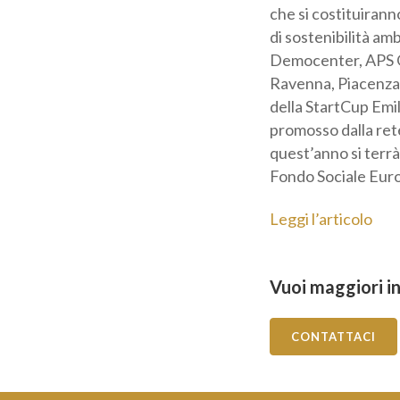
speciali: il premio
cooperativa e il pr
premi locali offer
Parmense Industria
Rinnova, Rimini Inn
parteciperanno al 
degli incubatori di
dicembre. La Start
Leggi l’articolo
Vuoi maggiori in
CONTATTACI