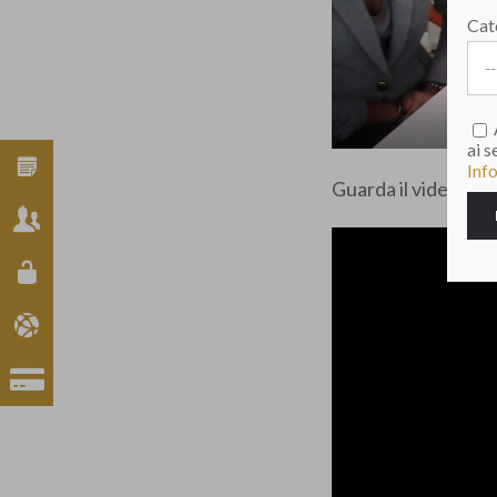
Cat
ai 
Inf
Guarda il video e leg