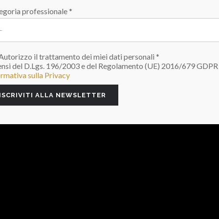
egoria professionale *
Autorizzo il trattamento dei miei dati personali *
sensi del D.Lgs. 196/2003 e del Regolamento (UE) 2016/679 GDPR
ormativa sulla Privacy
gi l’articolo “
Edilpiù: da due generazioni specialisti nei se