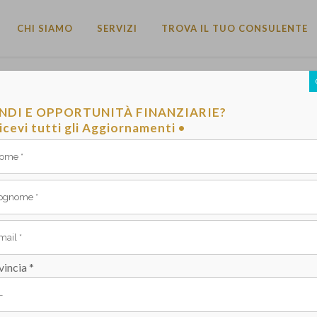
CHI SIAMO
SERVIZI
TROVA IL TUO CONSULENTE
 MARCELLO BACCHINI DI EDILPIÙ SRL
NDI E OPPORTUNITÀ FINANZIARIE?
icevi tutti gli Aggiornamenti •
O IL 27 NOVEMBRE 2018 - ARCHIVIO COFITER
vincia *