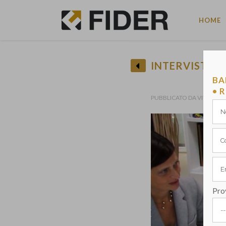
HOME
INTERVISTA A
BA
• R
PUBBLICATO DA VITO BANC
Pro