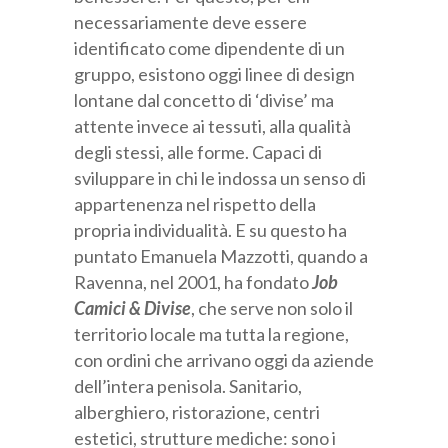
necessariamente deve essere
Categoria professionale *
identificato come dipendente di un
gruppo, esistono oggi linee di design
lontane dal concetto di ‘divise’ ma
Autorizzo il trattamento dei miei dati personali *
attente invece ai tessuti, alla qualità
ai sensi del D.Lgs. 196/2003 e del Regolamento (UE)
degli stessi, alle forme. Capaci di
2016/679 GDPR
Informativa sulla Privacy
sviluppare in chi le indossa un senso di
appartenenza nel rispetto della
propria individualità. E su questo ha
puntato Emanuela Mazzotti, quando a
Ravenna, nel 2001, ha fondato
Job
Camici & Divise
, che serve non solo il
territorio locale ma tutta la regione,
con ordini che arrivano oggi da aziende
dell’intera penisola. Sanitario,
alberghiero, ristorazione, centri
estetici, strutture mediche: sono i