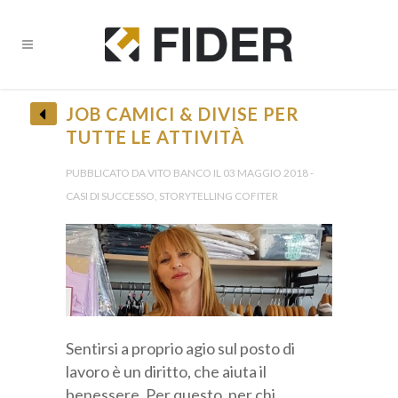
CHIUDI
JOB CAMICI & DIVISE PER
TUTTE LE ATTIVITÀ
BANDI E OPPORTUNITÀ FINANZIARIE?
• Ricevi tutti gli Aggiornamenti •
PUBBLICATO DA VITO BANCO IL 03 MAGGIO 2018 -
CASI DI SUCCESSO, STORYTELLING COFITER
Provincia *
Sentirsi a proprio agio sul posto di
lavoro è un diritto, che aiuta il
benessere. Per questo, per chi