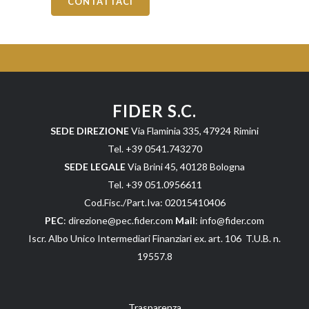
CONTATTACI
FIDER S.C.
SEDE DIREZIONE
Via Flaminia 335, 47924 Rimini
Tel. +39 0541.743270
SEDE LEGALE
Via Brini 45, 40128 Bologna
Tel. +39 051.0956611
Cod.Fisc./Part.Iva: 02015410406
PEC
: direzione@pec.fider.com
Mail
: info@fider.com
Iscr. Albo Unico Intermediari Finanziari ex. art. 106 T.U.B. n.
19557.8
Trasparenza