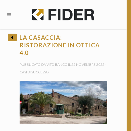
CHIUDI
LA CASACCIA:
RISTORAZIONE IN OTTICA
BANDI E OPPORTUNITÀ FINANZIARIE?
4.0
• Ricevi tutti gli Aggiornamenti •
PUBBLICATO DA VITO BANCO IL 25 NOVEMBRE 2022 -
CASI DI SUCCESSO
Provincia *