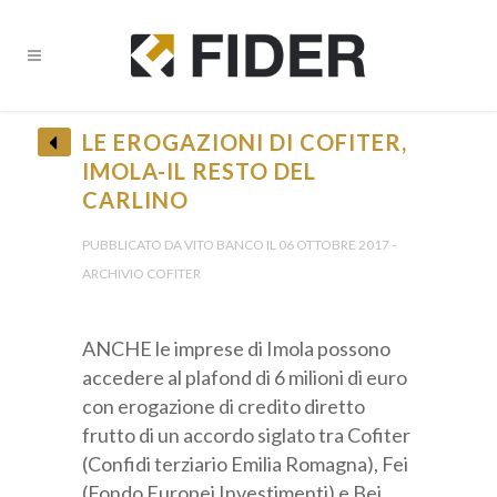
LE EROGAZIONI DI COFITER,
IMOLA-IL RESTO DEL
CARLINO
• Ricevi tutti gli Aggiornamenti •
PUBBLICATO DA VITO BANCO IL 06 OTTOBRE 2017 -
ARCHIVIO COFITER
ANCHE le imprese di Imola possono
accedere al plafond di 6 milioni di euro
con erogazione di credito diretto
Provincia *
frutto di un accordo siglato tra Cofiter
(Confidi terziario Emilia Romagna), Fei
(Fondo Europei Investimenti) e Bei