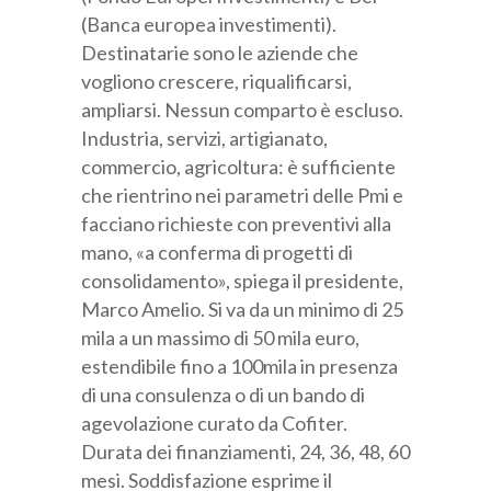
(Banca europea investimenti).
Categoria professionale *
Destinatarie sono le aziende che
vogliono crescere, riqualificarsi,
ampliarsi. Nessun comparto è escluso.
Autorizzo il trattamento dei miei dati personali *
Industria, servizi, artigianato,
ai sensi del D.Lgs. 196/2003 e del Regolamento (UE)
commercio, agricoltura: è sufficiente
2016/679 GDPR
Informativa sulla Privacy
che rientrino nei parametri delle Pmi e
facciano richieste con preventivi alla
mano, «a conferma di progetti di
consolidamento», spiega il presidente,
Marco Amelio. Si va da un minimo di 25
mila a un massimo di 50 mila euro,
estendibile fino a 100mila in presenza
di una consulenza o di un bando di
agevolazione curato da Cofiter.
Durata dei finanziamenti, 24, 36, 48, 60
mesi. Soddisfazione esprime il