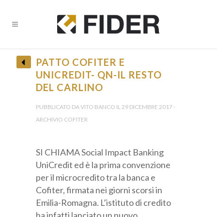
PATTO COFITER E
UNICREDIT- QN-IL RESTO
DEL CARLINO
PUBBLICATO DA VITO BANCO IL 29 DICEMBRE 2017 -
ARCHIVIO COFITER
SI CHIAMA Social Impact Banking
UniCredit ed è la prima convenzione
per il microcredito tra la banca e
Cofiter, firmata nei giorni scorsi in
Emilia-Romagna. L’istituto di credito
ha infatti lanciato un nuovo