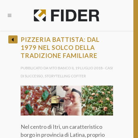
CHIUDI
PIZZERIA BATTISTA: DAL
1979 NEL SOLCO DELLA
BANDI E OPPORTUNITÀ FINANZIARIE?
TRADIZIONE FAMILIARE
• Ricevi tutti gli Aggiornamenti •
PUBBLICATO DA VITO BANCO IL 19 LUGLIO 2018 - CASI
DI SUCCESSO, STORYTELLING COFITER
Provincia *
Nel centro di Itri, un caratteristico
borgo in provincia di Latina, proprio