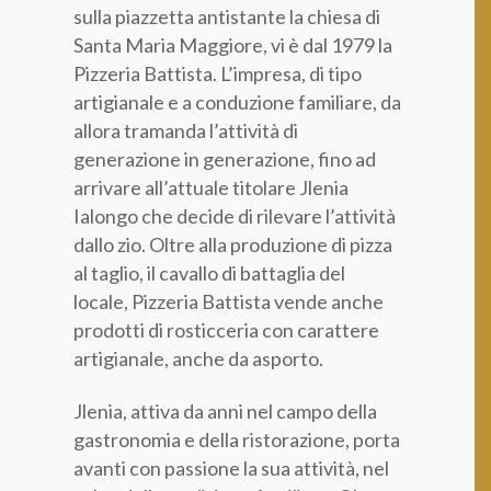
sulla piazzetta antistante la chiesa di
Categoria professionale *
Santa Maria Maggiore, vi è dal 1979 la
Pizzeria Battista. L’impresa, di tipo
artigianale e a conduzione familiare, da
Autorizzo il trattamento dei miei dati personali *
allora tramanda l’attività di
ai sensi del D.Lgs. 196/2003 e del Regolamento (UE)
generazione in generazione, fino ad
2016/679 GDPR
Informativa sulla Privacy
arrivare all’attuale titolare Jlenia
Ialongo che decide di rilevare l’attività
dallo zio. Oltre alla produzione di pizza
al taglio, il cavallo di battaglia del
locale, Pizzeria Battista vende anche
prodotti di rosticceria con carattere
artigianale, anche da asporto.
Jlenia, attiva da anni nel campo della
gastronomia e della ristorazione, porta
avanti con passione la sua attività, nel