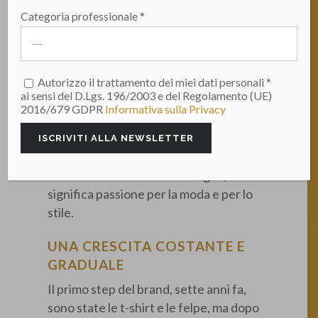
dinamica nata sul territorio emiliano, di
Categoria professionale *
quelle aziende nate dalla passione del
titolare, dall’intraprendenza e dalla
voglia di crescere. Dal 2012, anno di
nascita di Stilosophy, questi sono i
Autorizzo il trattamento dei miei dati personali *
ai sensi del D.Lgs. 196/2003 e del Regolamento (UE)
punti di riferimento che hanno guidato
2016/679 GDPR
Informativa sulla Privacy
Riccardo Forcione, proprietario e
cuore pulsante del brand. Stilosophy,
azienda di abbigliamento con sede
nella zona industriale di Bologna,
significa passione per la moda e per lo
stile.
UNA CRESCITA COSTANTE E
GRADUALE
Il primo step del brand, sette anni fa,
sono state le t-shirt e le felpe, ma dopo