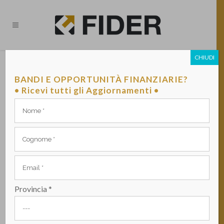
CHIUDI
STILOSOPHY INDUSTRY:
PASSIONE PER LO STILE
BANDI E OPPORTUNITÀ FINANZIARIE?
• Ricevi tutti gli Aggiornamenti •
PUBBLICATO DA VITO BANCO IL 02 OTTOBRE 2019 -
CASI DI SUCCESSO, STORYTELLING COFITER
Provincia *
Stilosophy Industry è una realtà