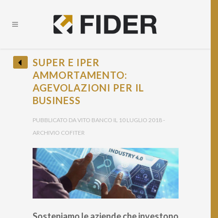
CHIUDI
SUPER E IPER
AMMORTAMENTO:
BANDI E OPPORTUNITÀ FINANZIARIE?
AGEVOLAZIONI PER IL
• Ricevi tutti gli Aggiornamenti •
BUSINESS
PUBBLICATO DA VITO BANCO IL 10 LUGLIO 2018 -
ARCHIVIO COFITER
Provincia *
Sosteniamo le aziende che investono