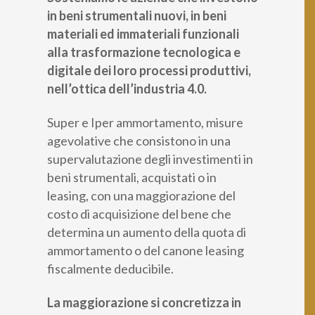
in beni strumentali nuovi, in beni
Categoria professionale *
materiali ed immateriali funzionali
alla trasformazione tecnologica e
digitale dei loro processi produttivi,
Autorizzo il trattamento dei miei dati personali *
nell’ottica dell’industria 4.0.
ai sensi del D.Lgs. 196/2003 e del Regolamento (UE)
2016/679 GDPR
Informativa sulla Privacy
Super e Iper ammortamento, misure
agevolative che consistono in una
supervalutazione degli investimenti in
beni strumentali, acquistati o in
leasing, con una maggiorazione del
costo di acquisizione del bene che
determina un aumento della quota di
ammortamento o del canone leasing
fiscalmente deducibile.
La maggiorazione si concretizza in