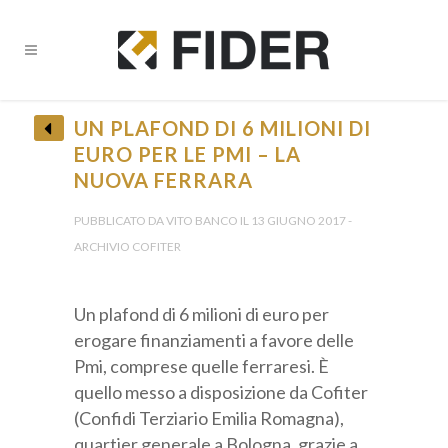
UN PLAFOND DI 6 MILIONI DI
EURO PER LE PMI – LA
NUOVA FERRARA
• Ricevi tutti gli Aggiornamenti •
PUBBLICATO DA VITO BANCO IL 13 GIUGNO 2017 -
ARCHIVIO COFITER
Un plafond di 6 milioni di euro per
erogare finanziamenti a favore delle
Pmi, comprese quelle ferraresi. È
Provincia *
quello messo a disposizione da Cofiter
(Confidi Terziario Emilia Romagna),
quartier generale a Bologna, grazie a