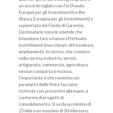
un accordo siglato con Fei (Fondo
Categoria professionale *
Europei per gli Investimenti) e Bei
(Banca Europea per gli Investimenti) e
supportato dal Fondo di Garanzia.
Autorizzo il trattamento dei miei dati personali *
Destinatarie sono le aziende che
ai sensi del D.Lgs. 196/2003 e del Regolamento (UE)
intendono fare o hanno effettuato
2016/679 GDPR
Informativa sulla Privacy
investimenti (macchinari, attrezzature,
ampliamenti). In sintesi, che credono
nella ripresa.Industria, servizi,
artigianato, commercio, agricoltura:
nessun comparto è escluso,
l’importante è che rientrino nei
parametri delle Pmi e facciano
richieste con preventivi alla mano, a
conferma di progetti di
consolidamento. Si va da un minimo di
25 mila a un massimo di 50 mila euro,