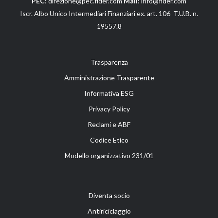
PEC
: direzione@pec.fider.com
Mail
: info@fider.com
Iscr. Albo Unico Intermediari Finanziari ex. art. 106 T.U.B. n.
19557.8
Trasparenza
Amministrazione Trasparente
Informativa ESG
Privacy Policy
Reclami e ABF
Codice Etico
Modello organizzativo 231/01
Diventa socio
Antiriciclaggio